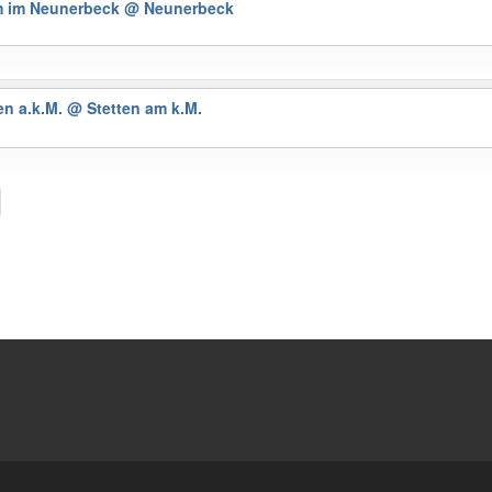
m im Neunerbeck
@ Neunerbeck
en a.k.M.
@ Stetten am k.M.