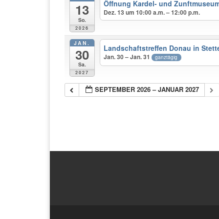
Öffnung Kardel- und Zunftmuseu
13
Dez. 13 um 10:00 a.m. – 12:00 p.m.
So.
2026
JAN.
Landschaftstreffen Donau in Stett
30
Jan. 30 – Jan. 31
ganztägig
Sa.
2027
SEPTEMBER 2026 – JANUAR 2027