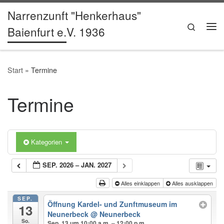
Narrenzunft "Henkerhaus"
Zum Inhalt springen
Search
Baienfurt e.V. 1936
Me
Start
»
Termine
Termine
Kategorien
SEP. 2026 – JAN. 2027
Alles einklappen
Alles ausklappen
SEP.
Öffnung Kardel- und Zunftmuseum im
13
Neunerbeck
@ Neunerbeck
So.
Sep. 13 um 10:00 a.m. – 12:00 p.m.