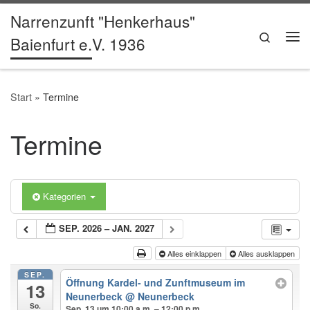
Narrenzunft "Henkerhaus"
Zum Inhalt springen
Search
Baienfurt e.V. 1936
Me
Start
»
Termine
Termine
Kategorien
SEP. 2026 – JAN. 2027
Alles einklappen
Alles ausklappen
SEP.
Öffnung Kardel- und Zunftmuseum im
13
Neunerbeck
@ Neunerbeck
So.
Sep. 13 um 10:00 a.m. – 12:00 p.m.