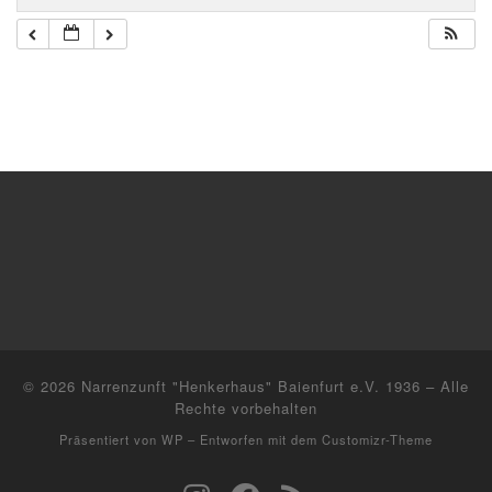
© 2026
Narrenzunft "Henkerhaus" Baienfurt e.V. 1936
– Alle
Rechte vorbehalten
Präsentiert von
WP
– Entworfen mit dem
Customizr-Theme