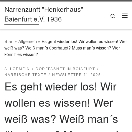
Narrenzunft "Henkerhaus"
Zum Inhalt springen
Search
Baienfurt e.V. 1936
Me
Start
»
Allgemein
»
Es geht wieder los! Wir wollen es wissen! Wer
weiß was? Weiß man´s überhaupt? Muss man´s wissen? Wer
könnt´ es wissen?
ALLGEMEIN
DORFFASNET IN BOIAFURT
NÄRRISCHE TEXTE
NEWSLETTER 11-2025
Es geht wieder los! Wir
wollen es wissen! Wer
weiß was? Weiß man´s