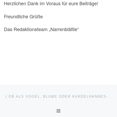
Herzlichen Dank im Voraus für eure Beiträge!
Freundliche Grüße
Das Redaktionsteam „Narrenblättle“
Beitragsnavigation
Vorheriger Beitrag
OB ALS VOGEL, BLUME ODER KARDELHANNES- DIE NARRENZUNFT HENKERHAUS KLEIDET NEUE HÄSTRÄGERINNEN UND HÄSTRÄGER FÜR DIE FASNET 2026 EIN!
ZURÜCK ZUR BEITRAGSL