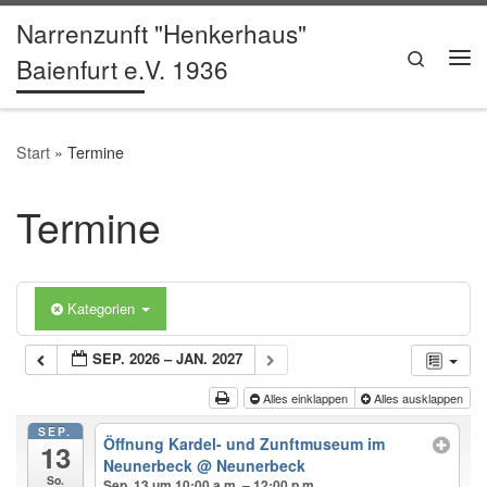
Narrenzunft "Henkerhaus"
Zum Inhalt springen
Search
Baienfurt e.V. 1936
Me
Start
»
Termine
Termine
Kategorien
SEP. 2026 – JAN. 2027
Alles einklappen
Alles ausklappen
SEP.
Öffnung Kardel- und Zunftmuseum im
13
Neunerbeck
@ Neunerbeck
So.
Sep. 13 um 10:00 a.m. – 12:00 p.m.