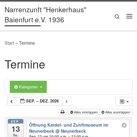
Narrenzunft "Henkerhaus"
Zum Inhalt springen
Search
Baienfurt e.V. 1936
Me
Start
»
Termine
Termine
Kategorien
SEP. – DEZ. 2026
Alles einklappen
Alles ausklappen
SEP.
Öffnung Kardel- und Zunftmuseum im
13
Neunerbeck
@ Neunerbeck
So.
Sep. 13 um 10:00 a.m. – 12:00 p.m.