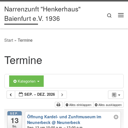
Narrenzunft "Henkerhaus"
Zum Inhalt springen
Search
Baienfurt e.V. 1936
Me
Start
»
Termine
Termine
Kategorien
SEP. – DEZ. 2026
Alles einklappen
Alles ausklappen
SEP.
Öffnung Kardel- und Zunftmuseum im
13
Neunerbeck
@ Neunerbeck
So.
Sep. 13 um 10:00 a.m. – 12:00 p.m.