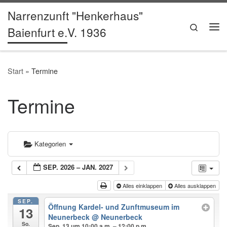
Narrenzunft "Henkerhaus"
Zum Inhalt springen
Search
Baienfurt e.V. 1936
Me
Start
»
Termine
Termine
Kategorien
SEP. 2026 – JAN. 2027
Alles einklappen
Alles ausklappen
SEP.
Öffnung Kardel- und Zunftmuseum im
13
Neunerbeck
@ Neunerbeck
So.
Sep. 13 um 10:00 a.m. – 12:00 p.m.