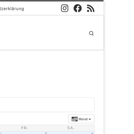
tzerklärung
Search
Monat
FR.
SA.
2
3
4