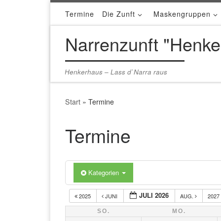
Termine
Die Zunft
Maskengruppen
Zum Inhalt springen
Narrenzunft "Henke
Henkerhaus – Lass d`Narra raus
Start
»
Termine
Termine
Kategorien
JULI 2026
2025
JUNI
AUG.
2027
SO.
MO.