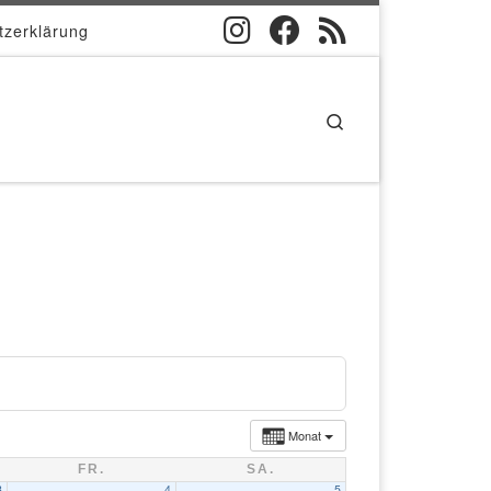
tzerklärung
Search
Monat
FR.
SA.
3
4
5