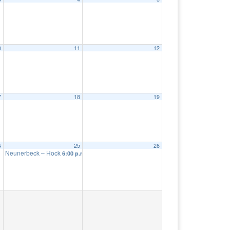
0
11
12
7
18
19
4
25
26
Neunerbeck – Hock
6:00 p.m.