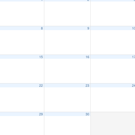
8
9
1
15
16
1
a.m.
22
23
2
29
30