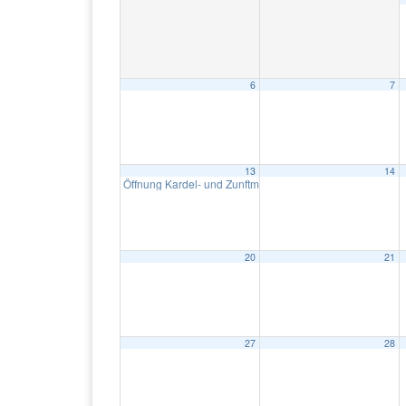
6
7
13
14
Öffnung Kardel- und Zunftmuseum im Neunerbeck
10:00 
20
21
27
28